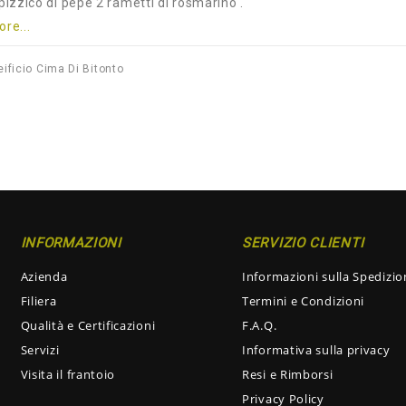
pizzico di pepe 2 rametti di rosmarino .
re...
eificio Cima Di Bitonto
INFORMAZIONI
SERVIZIO CLIENTI
Azienda
Informazioni sulla Spedizio
Filiera
Termini e Condizioni
Qualità e Certificazioni
F.A.Q.
Servizi
Informativa sulla privacy
Visita il frantoio
Resi e Rimborsi
Privacy Policy