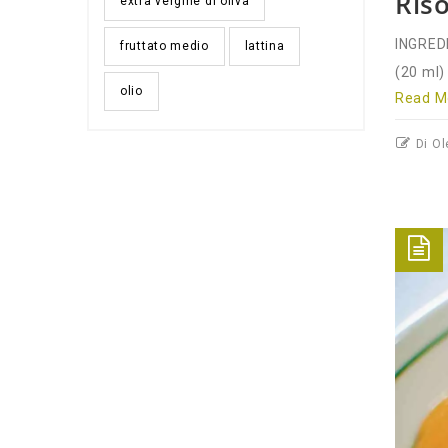
Ris
extra vergine di oliva
INGREDI
fruttato medio
lattina
(20 ml) 
olio
Read Mo
Di Ol