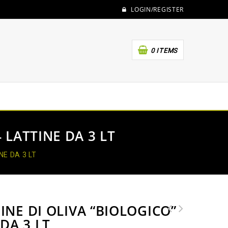
LOGIN/REGISTER
0 ITEMS
 LATTINE DA 3 LT
NE DA 3 LT
INE DI OLIVA “BIOLOGICO”
 DA 3 LT
BAG IN BOX FRUTTATO MEDIO 5
OLIO EXTRAVERGINE DI OLIVA