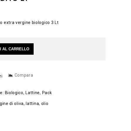
LITRI
"BIOLOGICO" PACK: 2 LATTINE DA
5 LT
io extra vergine biologico 3 Lt
I AL CARRELLO
Compara
ri
ie:
Biologico
,
Lattine
,
Pack
gine di oliva
,
lattina
,
olio