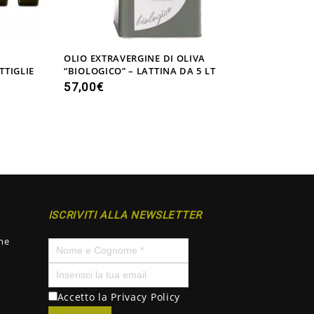
OLIO EXTRAVERGINE DI OLIVA
OLIO EX
TTIGLIE
“BIOLOGICO” – LATTINA DA 5 LT
FRUTTAT
57,00
€
30,00
€
ISCRIVITI ALLA NEWSLETTER
ne
Accetto la
Privacy Policy