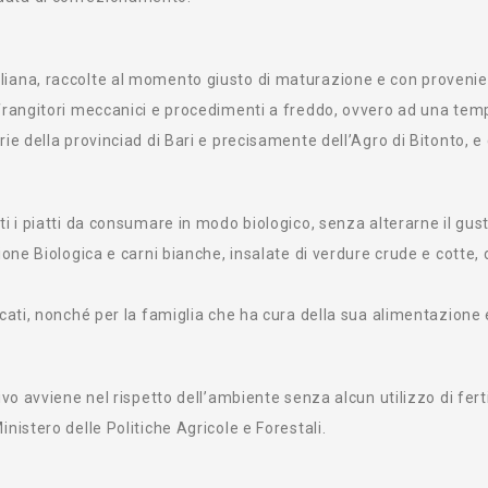
aliana, raccolte al momento giusto di maturazione e con provenie
frangitori meccanici e procedimenti a freddo, ovvero ad una tempe
ie della provinciad di Bari e precisamente dell’Agro di Bitonto, e c
ti i piatti da consumare in modo biologico, senza alterarne il gust
zione Biologica e carni bianche, insalate di verdure crude e cotte,
icati, nonché per la famiglia che ha cura della sua alimentazione e
vo avviene nel rispetto dell’ambiente senza alcun utilizzo di fertili
nistero delle Politiche Agricole e Forestali.