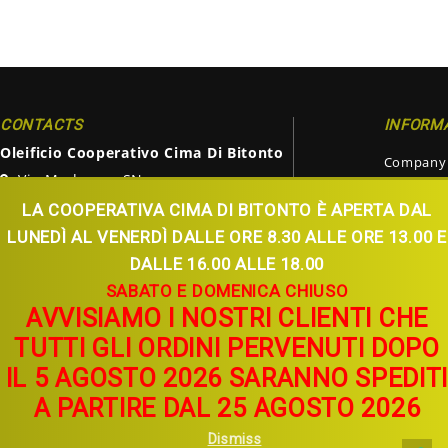
CONTACTS
INFORM
Oleificio Cooperativo Cima Di Bitonto
Company
Via Modugno, SN
Producti
70032 - Bitonto (BA)
LA COOPERATIVA CIMA DI BITONTO È APERTA DAL
Services
+39 080 375 1703
LUNEDÌ AL VENERDÌ DALLE ORE 8.30 ALLE ORE 13.00 E
Territory
info@oleificiocimadibitonto.it
DALLE 16.00 ALLE 18.00
Quality an
SABATO E DOMENICA CHIUSO
Visiting th
AVVISIAMO I NOSTRI CLIENTI CHE
TUTTI GLI ORDINI PERVENUTI DOPO
IL 5 AGOSTO 2026 SARANNO SPEDIT
A PARTIRE DAL 25 AGOSTO 2026
Copyright © 2026
Oleificio Cooperativo Cima Di Bitonto. Partita IVA 0
Dismiss